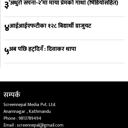
३
‘अधुरो सपना-२’मा माया प्रेमको गाथा (भिडियोसहित)
४
आईआईएफटीका १२८ बिद्यार्थी ग्राजुयट
५
अब पछि हट्दिनँ : दिवाकर थापा
सम्पर्क
Screennepal Media Pvt. Ltd.
Anamnagar , Kathmandu
Phone :
9813789494
Email :
screennepal@gmail.com