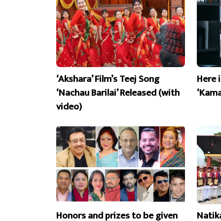
‘Akshara’ Film’s Teej Song
Here 
‘Nachau Barilai’ Released (with
‘Kama
video)
Honors and prizes to be given
Natik