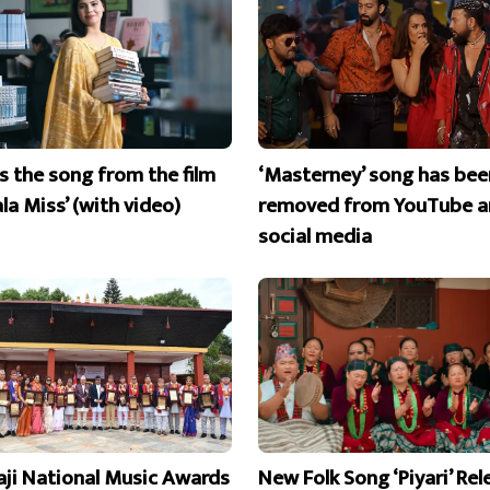
is the song from the film
‘Masterney’ song has bee
la Miss’ (with video)
removed from YouTube a
social media
aji National Music Awards
New Folk Song ‘Piyari’ Re