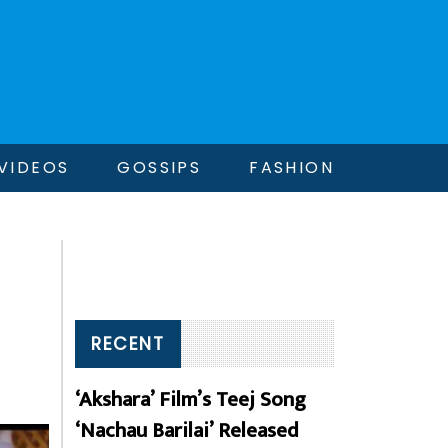
VIDEOS
GOSSIPS
FASHION
RECENT
‘Akshara’ Film’s Teej Song
‘Nachau Barilai’ Released