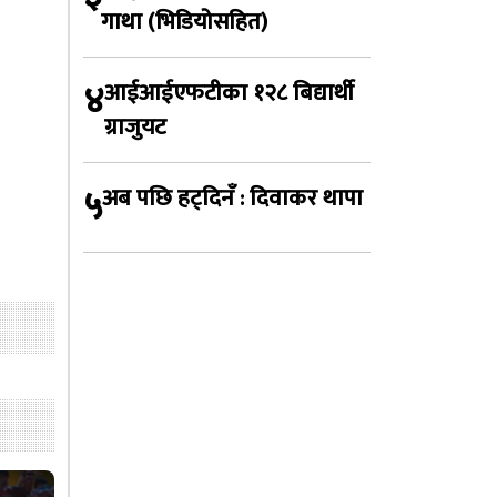
गाथा (भिडियोसहित)
४
आईआईएफटीका १२८ बिद्यार्थी
ग्राजुयट
५
अब पछि हट्दिनँ : दिवाकर थापा