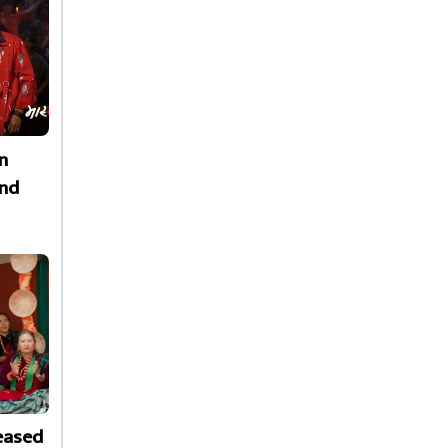
n
nd
leased