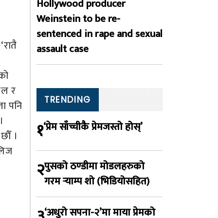
Hollywood producer
Weinstein to be re-
sentenced in rape and sexual
‘रातै
assault case
तको
ाल र
TRENDING
ता पनि
।
१
‘प्रेम साँच्चीकै प्रेमजस्तो होस्’
छौँ ।
िलिज
२
पुसको ठण्डीमा मोडलहरुको
गरम र्‍याम्प शो (भिडियोसहित)
३
‘अधुरो सपना-२’मा माया प्रेमको