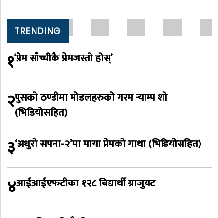
TRENDING
१
‘प्रेम साँच्चीकै प्रेमजस्तो होस्’
२
पुसको ठण्डीमा मोडलहरुको गरम र्‍याम्प शो
(भिडियोसहित)
३
‘अधुरो सपना-२’मा माया प्रेमको गाथा (भिडियोसहित)
४
आईआईएफटीका १२८ बिद्यार्थी ग्राजुयट