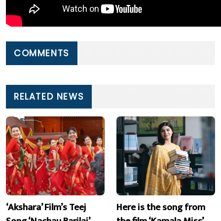
COMMENTS
RELATED NEWS
‘Akshara’ Film’s Teej
Here is the song from
Song ‘Nachau Barilai’
the film ‘Kamala Miss’