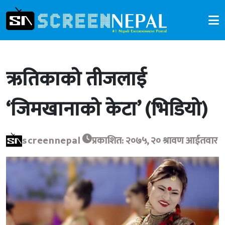
ऋतिकाको तीजलाई
‘जिमखानाको केटा’ (भिडियो)
screennepal
प्रकाशित: २०७५, २० श्रावण आईतवार