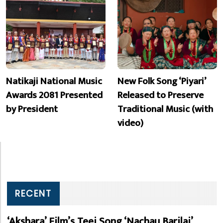
Natikaji National Music
New Folk Song ‘Piyari’
Awards 2081 Presented
Released to Preserve
by President
Traditional Music (with
video)
RECENT
‘Akshara’ Film’s Teej Song ‘Nachau Barilai’