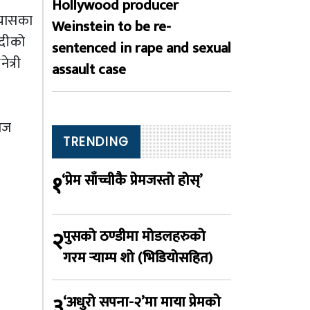
Hollywood producer
्यासका
Weinstein to be re-
िदीको
sentenced in rape and sexual
ेत्री
assault case
राज
TRENDING
१
‘प्रेम साँच्चीकै प्रेमजस्तो होस्’
२
पुसको ठण्डीमा मोडलहरुको
गरम र्‍याम्प शो (भिडियोसहित)
३
‘अधुरो सपना-२’मा माया प्रेमको