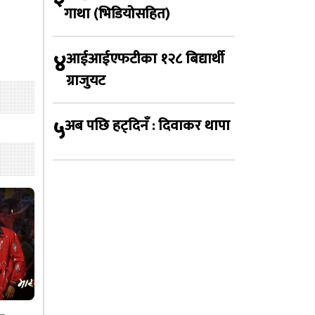
गाथा (भिडियोसहित)
४
आईआईएफटीका १२८ बिद्यार्थी
ग्राजुयट
५
अब पछि हट्दिनँ : दिवाकर थापा