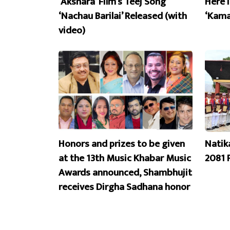
‘Akshara’ Film’s Teej Song
Here 
‘Nachau Barilai’ Released (with
‘Kama
video)
Honors and prizes to be given
Natik
at the 13th Music Khabar Music
2081 
Awards announced, Shambhujit
receives Dirgha Sadhana honor