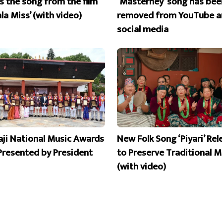
is the song from the film
‘Masterney’ song has bee
la Miss’ (with video)
removed from YouTube a
social media
aji National Music Awards
New Folk Song ‘Piyari’ Re
Presented by President
to Preserve Traditional M
(with video)