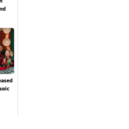
n
nd
leased
usic