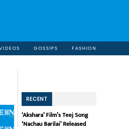
VIDEOS
GOSSIPS
FASHION
RECENT
‘Akshara’ Film’s Teej Song
‘Nachau Barilai’ Released