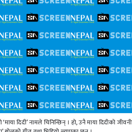
 ‘माया दिदी’ नामले चिनिन्छिन् । हो, उनै माया दिदीको जीवन
ाया’ बोलको गीत तथा भिडियो ल्याएका छन् ।