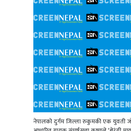
नेपालको दुर्गम जिल्ला रुकुमकी एक युवती जो
आधारित गायक संघर्षसत्ता कृष्णले ‘बेरंगी म