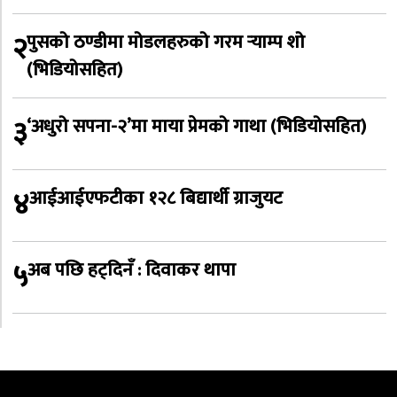
२
पुसको ठण्डीमा मोडलहरुको गरम र्‍याम्प शो
(भिडियोसहित)
३
‘अधुरो सपना-२’मा माया प्रेमको गाथा (भिडियोसहित)
४
आईआईएफटीका १२८ बिद्यार्थी ग्राजुयट
५
अब पछि हट्दिनँ : दिवाकर थापा