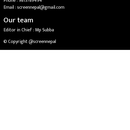
Phone :
9813789494
Email :
screennepal@gmail.com
Our team
Editor in Chief :
Mp Subba
© Copyright @screennepal