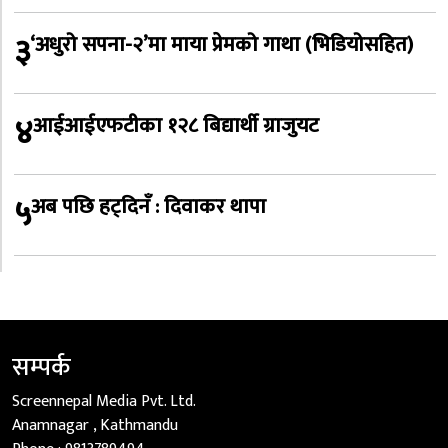
३
‘अधुरो सपना-२’मा माया प्रेमको गाथा (भिडियोसहित)
४
आईआईएफटीका १२८ बिद्यार्थी ग्राजुयट
५
अब पछि हट्दिनँ : दिवाकर थापा
सम्पर्क
Screennepal Media Pvt. Ltd.
Anamnagar , Kathmandu