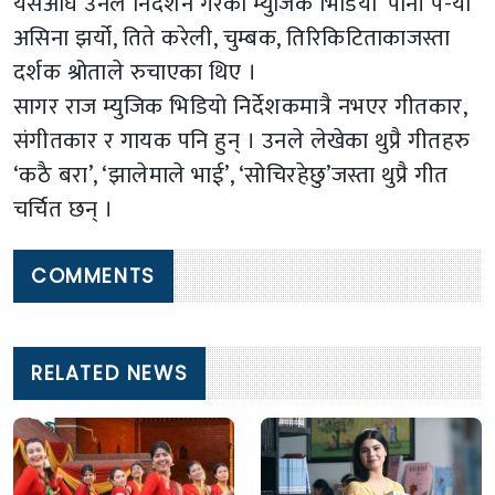
यसअघि उनले निर्देशन गरेको म्युजिक भिडियो ‘पानी प-र्यो
असिना झर्यो, तिते करेली, चुम्बक, तिरिकिटिताकाजस्ता
दर्शक श्रोताले रुचाएका थिए ।
सागर राज म्युजिक भिडियो निर्देशकमात्रै नभएर गीतकार,
संगीतकार र गायक पनि हुन् । उनले लेखेका थुप्रै गीतहरु
‘कठै बरा’, ‘झालेमाले भाई’, ‘सोचिरहेछु’जस्ता थुप्रै गीत
चर्चित छन् ।
COMMENTS
RELATED NEWS