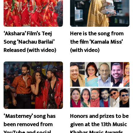
‘Akshara’ Film’s Teej
Here is the song from
Song ‘Nachau Barilai’
the film ‘Kamala Miss’
Released (with video)
(with video)
‘Masterney’ song has
Honors and prizes to be
been removed from
given at the 13th Music
YouTube and social
Khabar Music Awards