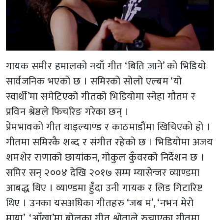
गायक समीर हमालको नयाँ गीत ‘बिति जाने’ को भिडियो
सार्वजनिक भएको छ । समिरको सोलो एल्बम ‘यो
स्वार्थी’मा समेटिएको गीतको भिडियोमा स्नेहा गौतम र
प्रविन श्रेष्ठले फिचरिङ गरेका छन् ।
प्रेमभावको गीत थाइल्याण्ड र काठमाडौंमा खिचिएको हो ।
गीतमा समिरकै शब्द र संगीत रहेको छ । भिडियोमा अजय
शमशेर राणाको छायांकन, गोकुल कुँवरको निर्देशन छ ।
समिर सन् २००४ देखि २०१७ सम्म म्यासेन्जर व्याण्डमा
आबद्ध थिए । व्याण्डमा हुँदा उनी गायक र लिड गिटारिष्ट
थिए । उनका यसअघिका गीतहरु ‘जब म’, ‘नभन मेरो
माया’, ‘आँखा’मा बोलका गीत श्रोताले रुचाएका गीतमा