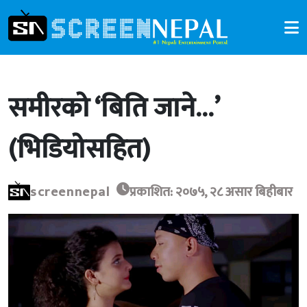
समीरको ‘बिति जाने…’
(भिडियोसहित)
screennepal
प्रकाशित: २०७५, २८ असार बिहीबार