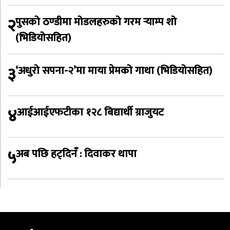
२
पुसको ठण्डीमा मोडलहरुको गरम र्‍याम्प शो
(भिडियोसहित)
३
‘अधुरो सपना-२’मा माया प्रेमको गाथा (भिडियोसहित)
४
आईआईएफटीका १२८ बिद्यार्थी ग्राजुयट
५
अब पछि हट्दिनँ : दिवाकर थापा