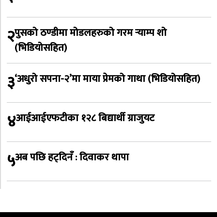
२
पुसको ठण्डीमा मोडलहरुको गरम र्‍याम्प शो
(भिडियोसहित)
३
‘अधुरो सपना-२’मा माया प्रेमको गाथा (भिडियोसहित)
४
आईआईएफटीका १२८ बिद्यार्थी ग्राजुयट
५
अब पछि हट्दिनँ : दिवाकर थापा