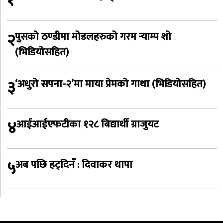
१
२
पुसको ठण्डीमा मोडलहरुको गरम र्‍याम्प शो
(भिडियोसहित)
३
‘अधुरो सपना-२’मा माया प्रेमको गाथा (भिडियोसहित)
४
आईआईएफटीका १२८ बिद्यार्थी ग्राजुयट
५
अब पछि हट्दिनँ : दिवाकर थापा