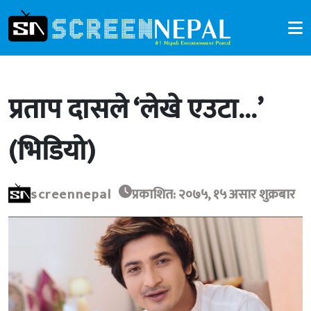
प्रताप दासले ‘लेखे एउटा…’
(भिडियो)
screennepal
प्रकाशित: २०७५, १५ असार शुक्रबार