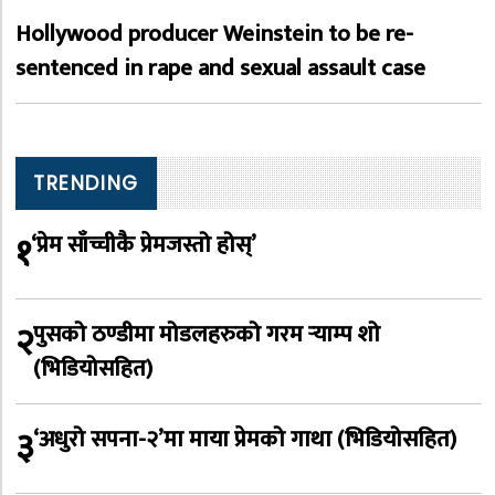
Hollywood producer Weinstein to be re-
sentenced in rape and sexual assault case
TRENDING
१
‘प्रेम साँच्चीकै प्रेमजस्तो होस्’
२
पुसको ठण्डीमा मोडलहरुको गरम र्‍याम्प शो
(भिडियोसहित)
३
‘अधुरो सपना-२’मा माया प्रेमको गाथा (भिडियोसहित)