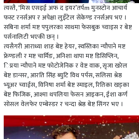
त्यस्तै, ‘मिस एसइई अफ द इयर’तर्पm मुनस्टोन आचार्य
फस्ट रनर्सअप र अपेक्षा लुइँटेल सेकेण्ड रनर्सअप भए ।
सबिना शर्मा मष्ट पपुलरका साथमा फेसबुक च्वाइस र बेष्ट
पर्सनालिटी भएकी छन् ।
त्यसैगरी आराध्या शाह बेष्ट हेयर, स्वस्तिका न्यौपाने मष्ट
फ्रेण्डली र मष्ट चार्मिङ, अनिशा थापा मष्ट डिसिप्लिन,
िप्रया न्यौपाने मष्ट फोटोजेनिक र वेष्ट वाक, सृजा खरेल
बेष्ट डान्सर, आरति सिंह ब्युटि विथ पर्पस, सलिसा श्रेष्ठ
भ्यूअर च्वाईस, विनिषा शर्मा बेष्ट स्माइल, रितिका खड्का
बेष्ट फिजिक, आश्मा थपलिया फेसन आइकन, ईशा कर्ण
सोसल वेलफेर एम्बेस्डर र चन्दा श्रेष्ठ बेष्ट सिंगर भए ।