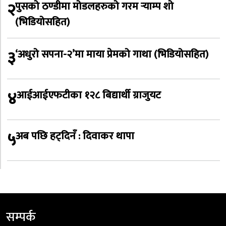
२
पुसको ठण्डीमा मोडलहरुको गरम र्‍याम्प शो
(भिडियोसहित)
३
‘अधुरो सपना-२’मा माया प्रेमको गाथा (भिडियोसहित)
४
आईआईएफटीका १२८ बिद्यार्थी ग्राजुयट
५
अब पछि हट्दिनँ : दिवाकर थापा
सम्पर्क