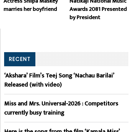
Actress Shilpa Maskey
Natikaji National Music
marries her boyfriend
Awards 2081 Presented
by President
RECENT
‘Akshara’ Film’s Teej Song ‘Nachau Barilai’
Released (with video)
Miss and Mrs. Universal-2026 : Competitors
currently busy training
Here is the song from the film ‘Kamala Miss’