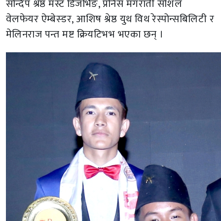
सन्दिप श्रेष्ठ मस्ट डिजर्भिङ, प्रनिस मगराती सोशल
वेलफेयर ऐम्बेस्डर, आशिष श्रेष्ठ युथ विथ रेस्पोन्सबिलिटी र
मेलिनराज पन्त मष्ट क्रियटिभभ भएका छन् ।