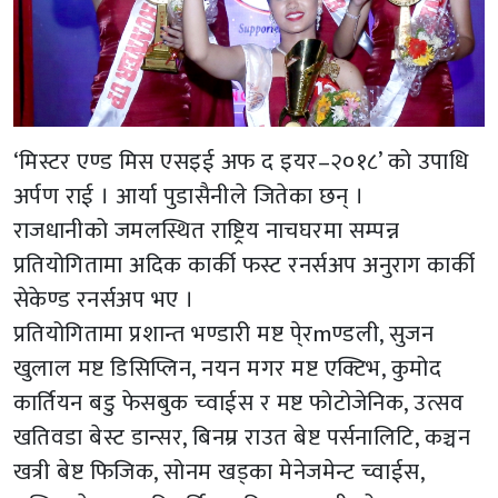
‘मिस्टर एण्ड मिस एसइई अफ द इयर–२०१८’ को उपाधि
अर्पण राई । आर्या पुडासैनीले जितेका छन् ।
राजधानीको जमलस्थित राष्ट्रिय नाचघरमा सम्पन्न
प्रतियोगितामा अदिक कार्की फस्ट रनर्सअप अनुराग कार्की
सेकेण्ड रनर्सअप भए ।
प्रतियोगितामा प्रशान्त भण्डारी मष्ट पे्रmण्डली, सुजन
खुलाल मष्ट डिसिप्लिन, नयन मगर मष्ट एक्टिभ, कुमोद
कार्तियन बडु फेसबुक च्वाईस र मष्ट फोटोजेनिक, उत्सव
खतिवडा बेस्ट डान्सर, बिनम्र राउत बेष्ट पर्सनालिटि, कञ्चन
खत्री बेष्ट फिजिक, सोनम खड्का मेनेजमेन्ट च्वाईस,