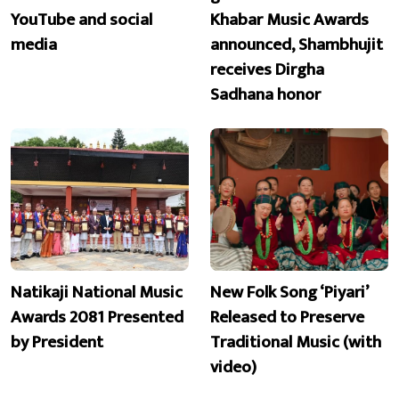
YouTube and social
Khabar Music Awards
media
announced, Shambhujit
receives Dirgha
Sadhana honor
Natikaji National Music
New Folk Song ‘Piyari’
Awards 2081 Presented
Released to Preserve
by President
Traditional Music (with
video)