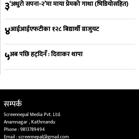
३
‘अधुरो सपना-२’मा माया प्रेमको गाथा (भिडियोसहित)
४
आईआईएफटीका १२८ बिद्यार्थी ग्राजुयट
५
अब पछि हट्दिनँ : दिवाकर थापा
सम्पर्क
Screennepal Media Pvt. Ltd.
Anamnagar , Kathmandu
Phone :
9813789494
Email :
screennepal@gmail.com