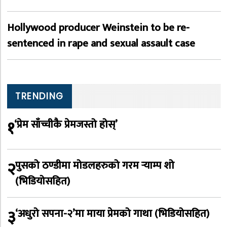
Hollywood producer Weinstein to be re-
sentenced in rape and sexual assault case
TRENDING
१
‘प्रेम साँच्चीकै प्रेमजस्तो होस्’
२
पुसको ठण्डीमा मोडलहरुको गरम र्‍याम्प शो
(भिडियोसहित)
३
‘अधुरो सपना-२’मा माया प्रेमको गाथा (भिडियोसहित)