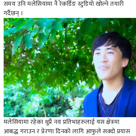
समय उनि मलेसियामा नै रेकर्डिङ स्टुडियो खोल्ने तयारी
गर्दैछन् ।
मलेसियामा रहेका थुप्रै नव प्रतिभाहरुलाई यस क्षेत्रमा
आबद्ध गराउन र प्रेरणा दिनको लागि आफुले सक्दो प्रयास