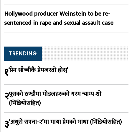
Hollywood producer Weinstein to be re-
sentenced in rape and sexual assault case
TRENDING
१
‘प्रेम साँच्चीकै प्रेमजस्तो होस्’
२
पुसको ठण्डीमा मोडलहरुको गरम र्‍याम्प शो
(भिडियोसहित)
३
‘अधुरो सपना-२’मा माया प्रेमको गाथा (भिडियोसहित)