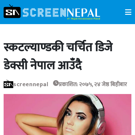
स्कटल्याण्डकी चर्चित डिजे
डेक्सी नेपाल आउँदै
screennepal
प्रकाशित: २०७५, २४ जेष्ठ बिहीबार