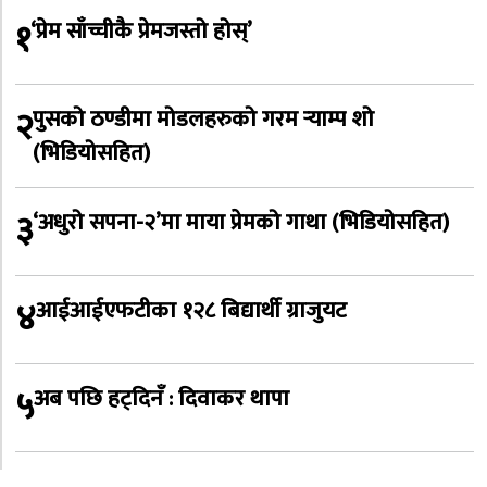
१
‘प्रेम साँच्चीकै प्रेमजस्तो होस्’
२
पुसको ठण्डीमा मोडलहरुको गरम र्‍याम्प शो
(भिडियोसहित)
३
‘अधुरो सपना-२’मा माया प्रेमको गाथा (भिडियोसहित)
४
आईआईएफटीका १२८ बिद्यार्थी ग्राजुयट
५
अब पछि हट्दिनँ : दिवाकर थापा