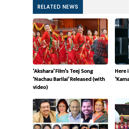
RELATED NEWS
‘Akshara’ Film’s Teej Song
Here 
‘Nachau Barilai’ Released (with
‘Kama
video)