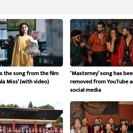
is the song from the film
‘Masterney’ song has bee
la Miss’ (with video)
removed from YouTube a
social media