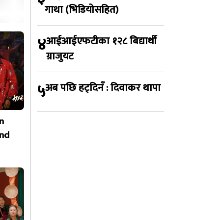
गाथा (भिडियोसहित)
४
आईआईएफटीका १२८ बिद्यार्थी
ग्राजुयट
५
अब पछि हट्दिनँ : दिवाकर थापा
n
nd