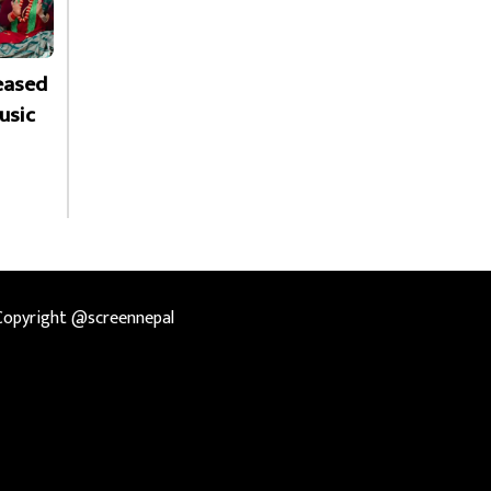
leased
usic
Copyright @screennepal