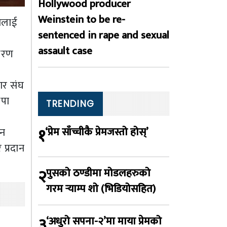
Hollywood producer
Weinstein to be re-
कालाई
sentenced in rape and sexual
assault case
ितरण
ार संघ
ापा
TRENDING
१
‘प्रेम साँच्चीकै प्रेमजस्तो होस्’
यन
प्रदान
२
पुसको ठण्डीमा मोडलहरुको
गरम र्‍याम्प शो (भिडियोसहित)
३
‘अधुरो सपना-२’मा माया प्रेमको