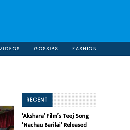
VIDEOS
GOSSIPS
FASHION
RECENT
‘Akshara’ Film’s Teej Song
‘Nachau Barilai’ Released