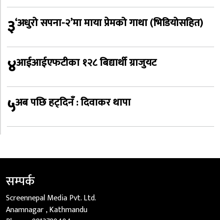
३
‘अधुरो सपना-२’मा माया प्रेमको गाथा (भिडियोसहित)
४
आईआईएफटीका १२८ बिद्यार्थी ग्राजुयट
५
अब पछि हट्दिनँ : दिवाकर थापा
सम्पर्क
Screennepal Media Pvt. Ltd.
Anamnagar , Kathmandu