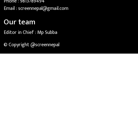
Phone :
9813789494
Email :
screennepal@gmail.com
Our team
Editor in Chief :
Mp Subba
© Copyright @screennepal