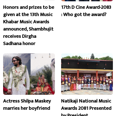
Honors and prizes to be
17th D Cine Award-2083
given at the 13th Music
: Who got the award?
Khabar Music Awards
announced, Shambhujit
receives Dirgha
Sadhana honor
Actress Shilpa Maskey
Natikaji National Music
marries her boyfriend
Awards 2081 Presented
by President