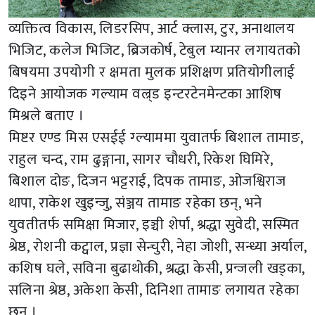
व्यक्तित्व विकास, लिडरसिप, आर्ट क्लास, टुर, अनाथालय
भिजिट, कलेज भिजिट, ब्रिजकोर्ष, टेबुल म्यानर लगायतको
बिषयमा उपयोगी र क्षमता मुलक प्रशिक्षण प्रतियोगीलाई
दिइने आयोजक गल्याम वल्र्ड इन्टरटेनमेन्टका आशिष
मिश्रले बताए ।
मिष्टर एण्ड मिस एसईई ग्ल्याममा युवातर्फ बिशाल तामाङ,
राहुल चन्द, राम ढुङ्गाना, सागर चौधरी, रिकेश घिमिरे,
बिशाल दोङ, दिजन भट्टराई, दिपक तामाङ, ओजश्विराज
थापा, राकेश खुइन्जु, संञ्जय तामाङ रहेका छन्, भने
युवतीतर्फ समिक्षा मिजार, इञ्ची शेर्पा, श्रद्धा सुवेदी, सस्मित
श्रेष्ठ, रोशनी कट्वाल, प्रज्ञा सेन्चुरी, नेहा जोशी, सन्ध्या अर्याल,
कशिष घले, सविना बुढाथोकी, श्रद्धा केसी, प्रन्जली खड्का,
सलिना श्रेष्ठ, अकेशा केसी, दिनिशा तामाङ लगायत रहेका
छन् ।