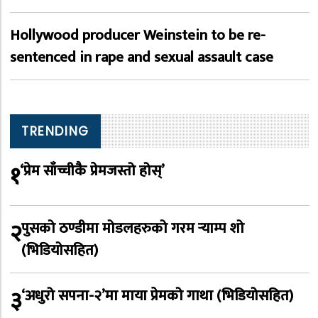
Hollywood producer Weinstein to be re-
sentenced in rape and sexual assault case
TRENDING
१
‘प्रेम साँच्चीकै प्रेमजस्तो होस्’
२
पुसको ठण्डीमा मोडलहरुको गरम र्‍याम्प शो
(भिडियोसहित)
३
‘अधुरो सपना-२’मा माया प्रेमको गाथा (भिडियोसहित)