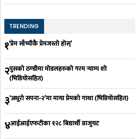
TRENDING
१
‘प्रेम साँच्चीकै प्रेमजस्तो होस्’
२
पुसको ठण्डीमा मोडलहरुको गरम र्‍याम्प शो
(भिडियोसहित)
३
‘अधुरो सपना-२’मा माया प्रेमको गाथा (भिडियोसहित)
४
आईआईएफटीका १२८ बिद्यार्थी ग्राजुयट