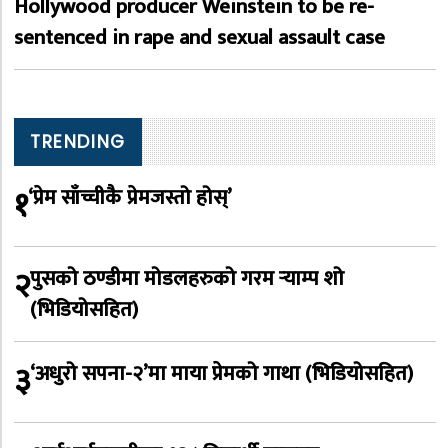
Hollywood producer Weinstein to be re-
sentenced in rape and sexual assault case
TRENDING
१
‘प्रेम साँच्चीकै प्रेमजस्तो होस्’
२
पुसको ठण्डीमा मोडलहरुको गरम र्‍याम्प शो
(भिडियोसहित)
३
‘अधुरो सपना-२’मा माया प्रेमको गाथा (भिडियोसहित)