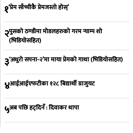
१
‘प्रेम साँच्चीकै प्रेमजस्तो होस्’
२
पुसको ठण्डीमा मोडलहरुको गरम र्‍याम्प शो
(भिडियोसहित)
३
‘अधुरो सपना-२’मा माया प्रेमको गाथा (भिडियोसहित)
४
आईआईएफटीका १२८ बिद्यार्थी ग्राजुयट
५
अब पछि हट्दिनँ : दिवाकर थापा