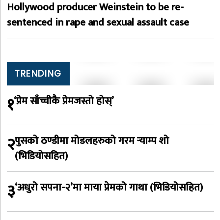
Hollywood producer Weinstein to be re-
sentenced in rape and sexual assault case
TRENDING
१
‘प्रेम साँच्चीकै प्रेमजस्तो होस्’
२
पुसको ठण्डीमा मोडलहरुको गरम र्‍याम्प शो
(भिडियोसहित)
३
‘अधुरो सपना-२’मा माया प्रेमको गाथा (भिडियोसहित)