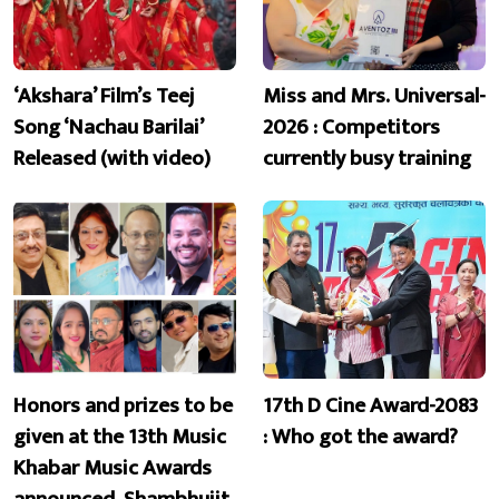
‘Akshara’ Film’s Teej
Miss and Mrs. Universal-
Song ‘Nachau Barilai’
2026 : Competitors
Released (with video)
currently busy training
Honors and prizes to be
17th D Cine Award-2083
given at the 13th Music
: Who got the award?
Khabar Music Awards
announced, Shambhujit