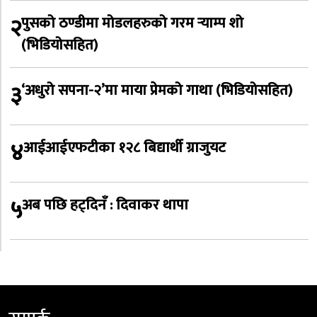
२
पुसको ठण्डीमा मोडलहरुको गरम र्‍याम्प शो
(भिडियोसहित)
३
‘अधुरो सपना-२’मा माया प्रेमको गाथा (भिडियोसहित)
४
आईआईएफटीका १२८ बिद्यार्थी ग्राजुयट
५
अब पछि हट्दिनँ : दिवाकर थापा