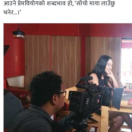
आउने प्रेमवियोगको शब्दभाव हो, ‘साँचो माया लाउँछु
भनेर…।’