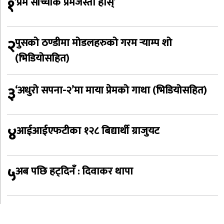
१
‘प्रेम साँच्चीकै प्रेमजस्तो होस्’
२
पुसको ठण्डीमा मोडलहरुको गरम र्‍याम्प शो
(भिडियोसहित)
३
‘अधुरो सपना-२’मा माया प्रेमको गाथा (भिडियोसहित)
४
आईआईएफटीका १२८ बिद्यार्थी ग्राजुयट
५
अब पछि हट्दिनँ : दिवाकर थापा