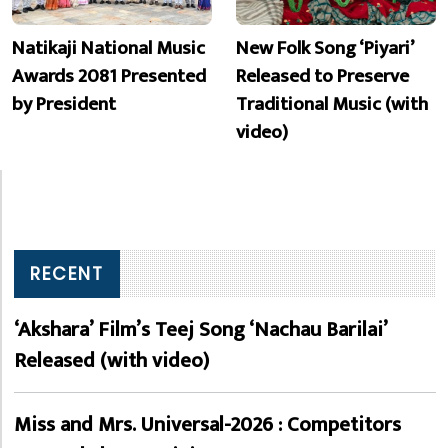
Natikaji National Music
New Folk Song ‘Piyari’
Awards 2081 Presented
Released to Preserve
by President
Traditional Music (with
video)
RECENT
‘Akshara’ Film’s Teej Song ‘Nachau Barilai’
Released (with video)
Miss and Mrs. Universal-2026 : Competitors