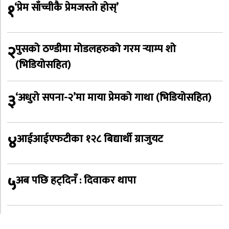
१
‘प्रेम साँच्चीकै प्रेमजस्तो होस्’
२
पुसको ठण्डीमा मोडलहरुको गरम र्‍याम्प शो
(भिडियोसहित)
३
‘अधुरो सपना-२’मा माया प्रेमको गाथा (भिडियोसहित)
४
आईआईएफटीका १२८ बिद्यार्थी ग्राजुयट
५
अब पछि हट्दिनँ : दिवाकर थापा