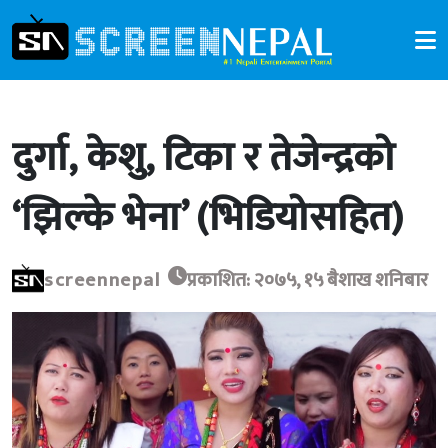
दुर्गा, केशु, टिका र तेजेन्द्रको
‘झिल्के भेना’ (भिडियोसहित)
screennepal
प्रकाशित: २०७५, १५ बैशाख शनिबार