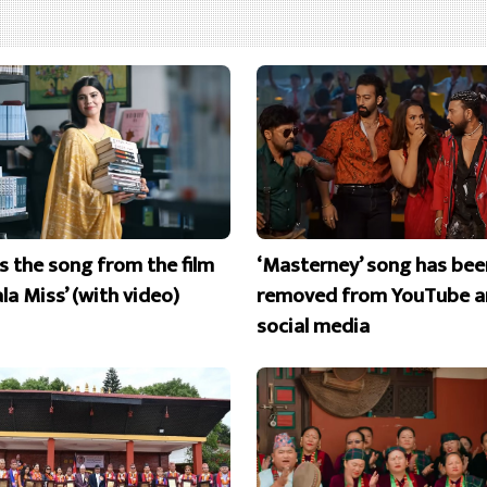
is the song from the film
‘Masterney’ song has bee
la Miss’ (with video)
removed from YouTube a
social media