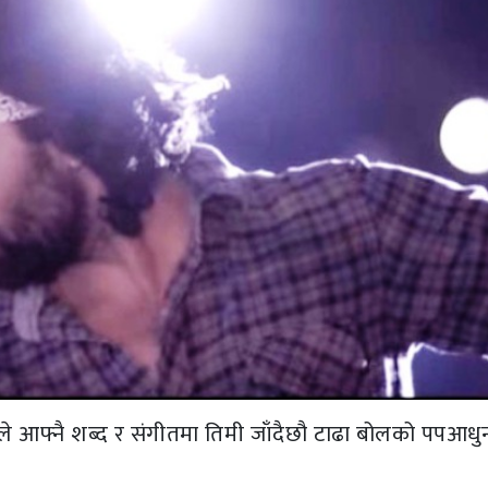
े आफ्नै शब्द र संगीतमा तिमी जाँदैछौ टाढा बोलको पपआध