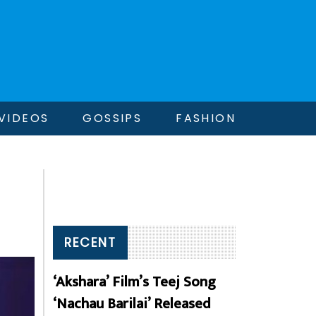
VIDEOS
GOSSIPS
FASHION
RECENT
‘Akshara’ Film’s Teej Song
‘Nachau Barilai’ Released