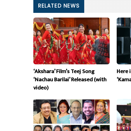
RELATED NEWS
‘Akshara’ Film’s Teej Song
Here 
‘Nachau Barilai’ Released (with
‘Kama
video)