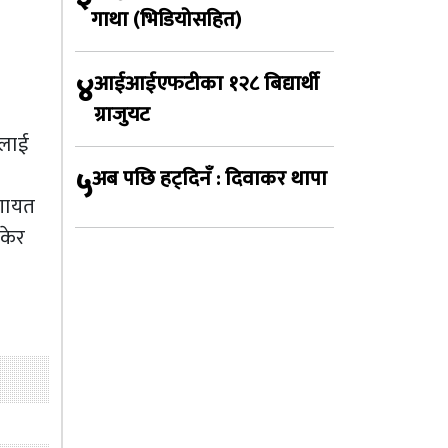
गाथा (भिडियोसहित)
४
आईआईएफटीका १२८ बिद्यार्थी
ग्राजुयट
ैलाई
५
अब पछि हट्दिनँ : दिवाकर थापा
लगायत
ेकेर