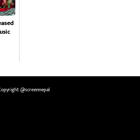
leased
usic
Copyright @screennepal