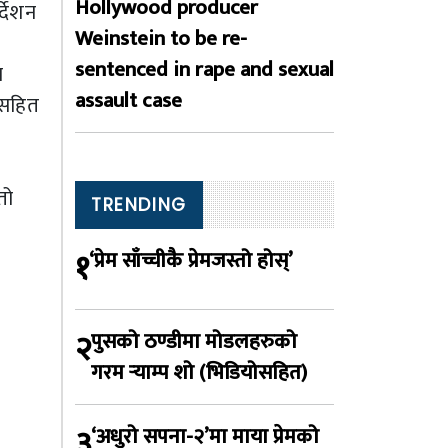
Hollywood producer
्देशन
Weinstein to be re-
sentenced in rape and sexual
म
assault case
तसहित
तो
TRENDING
१
‘प्रेम साँच्चीकै प्रेमजस्तो होस्’
२
पुसको ठण्डीमा मोडलहरुको
गरम र्‍याम्प शो (भिडियोसहित)
३
‘अधुरो सपना-२’मा माया प्रेमको