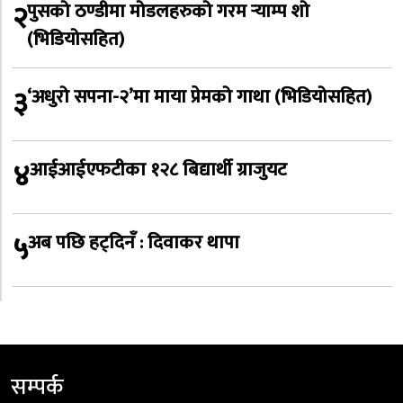
२
पुसको ठण्डीमा मोडलहरुको गरम र्‍याम्प शो
(भिडियोसहित)
३
‘अधुरो सपना-२’मा माया प्रेमको गाथा (भिडियोसहित)
४
आईआईएफटीका १२८ बिद्यार्थी ग्राजुयट
५
अब पछि हट्दिनँ : दिवाकर थापा
सम्पर्क