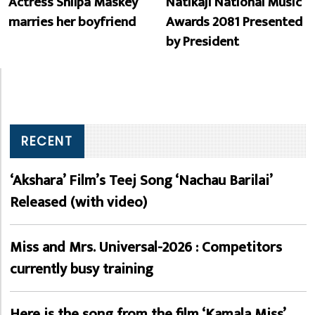
Actress Shilpa Maskey
Natikaji National Music
marries her boyfriend
Awards 2081 Presented
by President
RECENT
‘Akshara’ Film’s Teej Song ‘Nachau Barilai’
Released (with video)
Miss and Mrs. Universal-2026 : Competitors
currently busy training
Here is the song from the film ‘Kamala Miss’