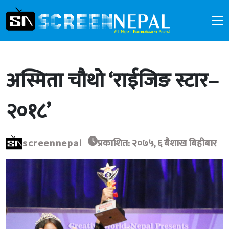
अस्मिता चौथो ‘राईजिङ स्टार–
२०१८’
screennepal
प्रकाशित: २०७५, ६ बैशाख बिहीबार