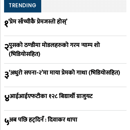
TRENDING
१
‘प्रेम साँच्चीकै प्रेमजस्तो होस्’
२
पुसको ठण्डीमा मोडलहरुको गरम र्‍याम्प शो
(भिडियोसहित)
३
‘अधुरो सपना-२’मा माया प्रेमको गाथा (भिडियोसहित)
४
आईआईएफटीका १२८ बिद्यार्थी ग्राजुयट
५
अब पछि हट्दिनँ : दिवाकर थापा