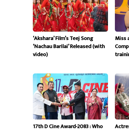
‘Akshara’ Film’s Teej Song
Miss 
‘Nachau Barilai’ Released (with
Compe
video)
train
17th D Cine Award-2083 : Who
Actre