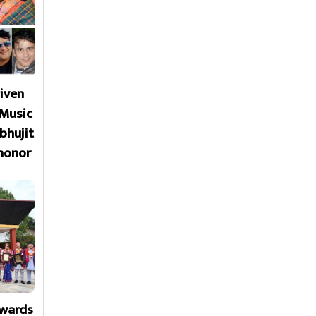
given
 Music
bhujit
honor
Awards