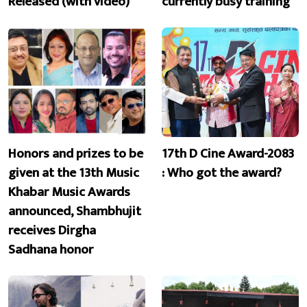
Released (with video)
currently busy training
Honors and prizes to be
17th D Cine Award-2083
given at the 13th Music
: Who got the award?
Khabar Music Awards
announced, Shambhujit
receives Dirgha
Sadhana honor