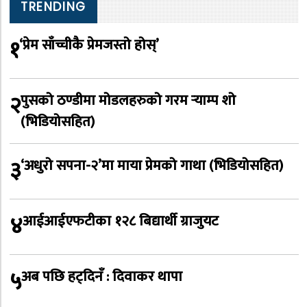
TRENDING
१
‘प्रेम साँच्चीकै प्रेमजस्तो होस्’
२
पुसको ठण्डीमा मोडलहरुको गरम र्‍याम्प शो
(भिडियोसहित)
३
‘अधुरो सपना-२’मा माया प्रेमको गाथा (भिडियोसहित)
४
आईआईएफटीका १२८ बिद्यार्थी ग्राजुयट
५
अब पछि हट्दिनँ : दिवाकर थापा