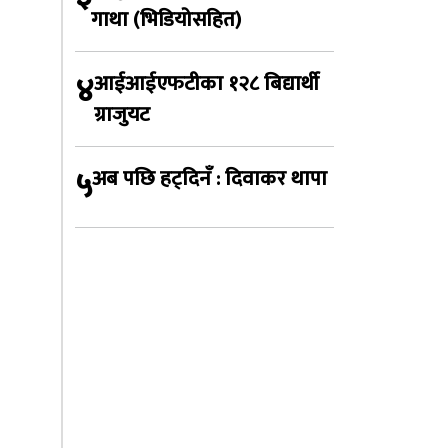
गाथा (भिडियोसहित)
४
आईआईएफटीका १२८ बिद्यार्थी
ग्राजुयट
५
अब पछि हट्दिनँ : दिवाकर थापा