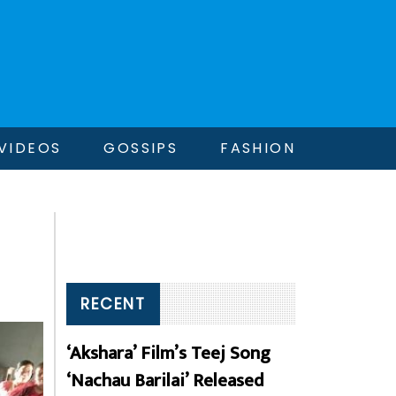
VIDEOS
GOSSIPS
FASHION
RECENT
‘Akshara’ Film’s Teej Song
‘Nachau Barilai’ Released