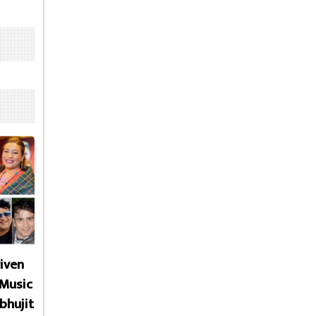
given
 Music
bhujit