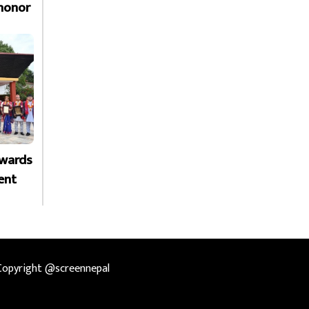
honor
Awards
ent
Copyright @screennepal