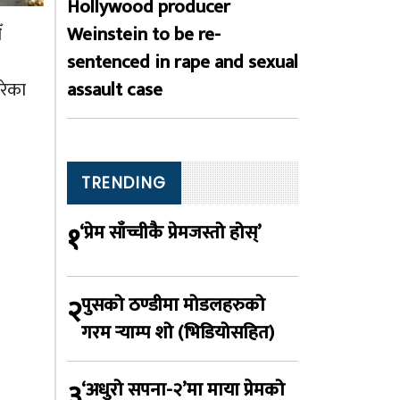
Hollywood producer
ँ
Weinstein to be re-
sentenced in rape and sexual
रेका
assault case
TRENDING
१
‘प्रेम साँच्चीकै प्रेमजस्तो होस्’
२
पुसको ठण्डीमा मोडलहरुको
गरम र्‍याम्प शो (भिडियोसहित)
३
‘अधुरो सपना-२’मा माया प्रेमको