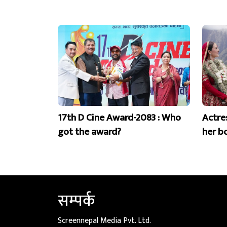
17th D Cine Award-2083 : Who
Actre
got the award?
her b
सम्पर्क
Screennepal Media Pvt. Ltd.