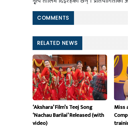
नृृृृत्य तालिम दिइरहेकी छन् । प्रतियोगिताको अन
COMMENTS
RELATED NEWS
‘Akshara’ Film’s Teej Song
Miss 
‘Nachau Barilai’ Released (with
Compe
video)
train