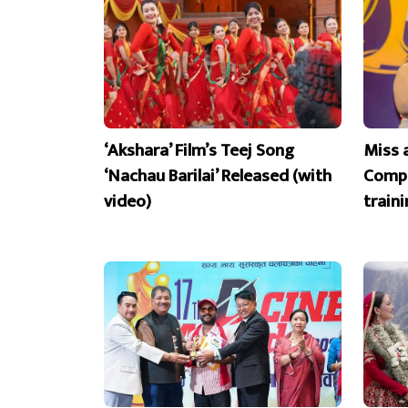
‘Akshara’ Film’s Teej Song
Miss 
‘Nachau Barilai’ Released (with
Compe
video)
train