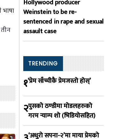
Hollywood producer
ै भाषा
Weinstein to be re-
sentenced in rape and sexual
 तीन
assault case
TRENDING
१
‘प्रेम साँच्चीकै प्रेमजस्तो होस्’
२
पुसको ठण्डीमा मोडलहरुको
गरम र्‍याम्प शो (भिडियोसहित)
३
‘अधुरो सपना-२’मा माया प्रेमको