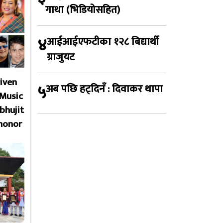
गाथा (भिडियोसहित)
४
आईआईएफटीका १२८ बिद्यार्थी
ग्राजुयट
given
५
अब पछि हट्दिनँ : दिवाकर थापा
 Music
bhujit
honor