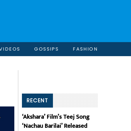
VIDEOS
GOSSIPS
FASHION
RECENT
‘Akshara’ Film’s Teej Song
‘Nachau Barilai’ Released