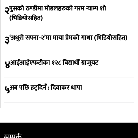
२
पुसको ठण्डीमा मोडलहरुको गरम र्‍याम्प शो
(भिडियोसहित)
३
‘अधुरो सपना-२’मा माया प्रेमको गाथा (भिडियोसहित)
४
आईआईएफटीका १२८ बिद्यार्थी ग्राजुयट
५
अब पछि हट्दिनँ : दिवाकर थापा
सम्पर्क