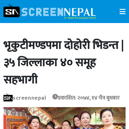
भृकुटीमण्डपमा दोहोरी भिडन्त |
३५ जिल्लाका ४० समूह
सहभागी
screennepal
प्रकाशित: २०७४, १४ चैत्र बुधबार