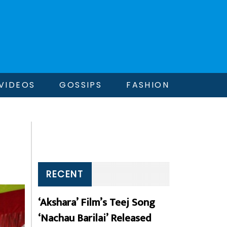
VIDEOS
GOSSIPS
FASHION
RECENT
‘Akshara’ Film’s Teej Song
‘Nachau Barilai’ Released