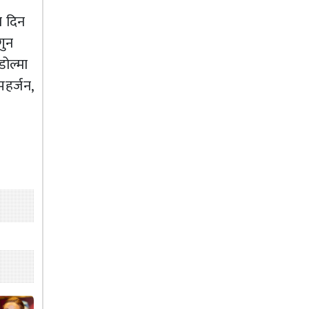
ा दिन
गुन
डोल्मा
महर्जन,