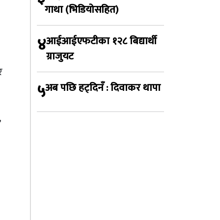
गाथा (भिडियोसहित)
४
आईआईएफटीका १२८ बिद्यार्थी
ग्राजुयट
र
५
अब पछि हट्दिनँ : दिवाकर थापा
,