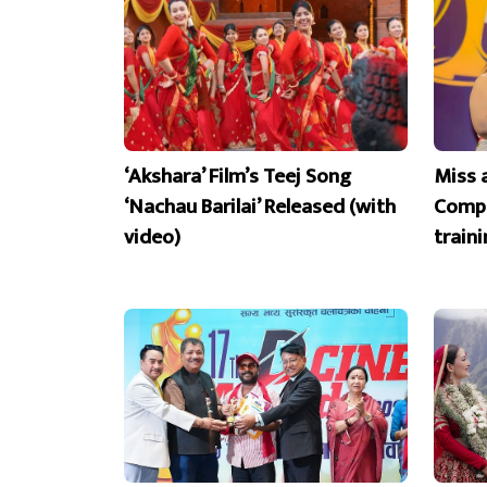
‘Akshara’ Film’s Teej Song
Miss 
‘Nachau Barilai’ Released (with
Compe
video)
train