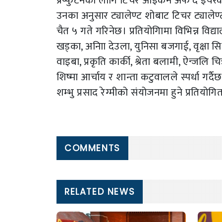
प्रष्फुटनका लागि टिचर आइकन अफ द इयरक
उनका अनुसार ट्यालेण्ट शोबाट टिचर ट्याले
चैत ५ गते गरिनेछ। प्रतियोगिामा विभिन्न वि
खड्का, अनिाा देउला, युनिसा बजगाई, वृक्षा स
वाइबा, प्रकृति कार्की, श्रेता बलामी, ऐन्जलि च
शिष्मा आर्चाय र शान्ता कटुवालले स्पर्धा गर्दैछ
शम्भु प्रसाद रेग्मीको संयोजनमा हुने प्रतियोग
COMMENTS
RELATED NEWS