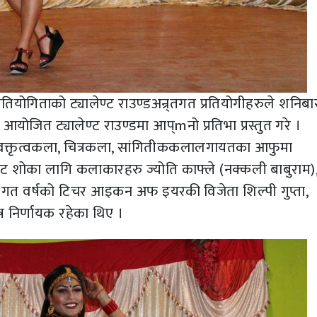
्रतियोगिताको ट्यालेण्ट राउण्डअन्र्तगत प्रतियोगीहरुले शनिबा
मा आयोजित ट्यालेण्ट राउण्डमा आप्mनो प्रतिभा प्रस्तुत गरे ।
्य, वक्तृत्वकला, चित्रकला, सांगितीककलालगायतका आफुमा
ालेण्ट शोका लागि कलाकारहरु ज्योति काफ्ले (नक्कली बाबुराम)
ा, गत वर्षको टिचर आइकन अफ इयरकी विजेता शिल्पी गुप्ता,
तोष निर्णायक रहेका थिए ।