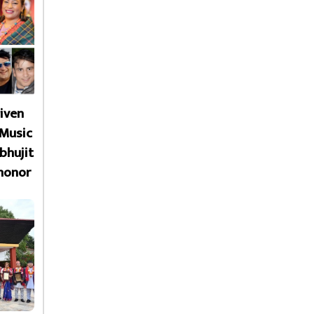
given
 Music
bhujit
honor