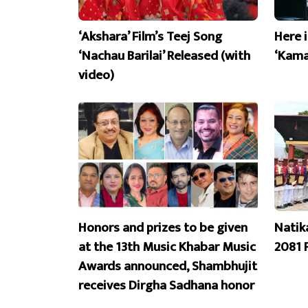
‘Akshara’ Film’s Teej Song
Here 
‘Nachau Barilai’ Released (with
‘Kama
video)
Honors and prizes to be given
Natik
at the 13th Music Khabar Music
2081 
Awards announced, Shambhujit
receives Dirgha Sadhana honor