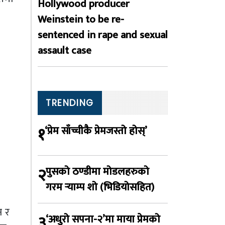
Hollywood producer
Weinstein to be re-
sentenced in rape and sexual
assault case
TRENDING
१
‘प्रेम साँच्चीकै प्रेमजस्तो होस्’
२
पुसको ठण्डीमा मोडलहरुको
गरम र्‍याम्प शो (भिडियोसहित)
न र
३
‘अधुरो सपना-२’मा माया प्रेमको