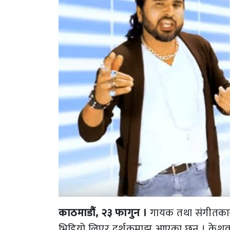
काठमाडौं, २३ फागुन ।
गायक तथा संगीतकार 
भिडियो लिएर दर्शकमाझ आएका छन् । केशव अ