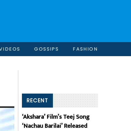
VIDEOS
GOSSIPS
FASHION
RECENT
‘Akshara’ Film’s Teej Song
‘Nachau Barilai’ Released