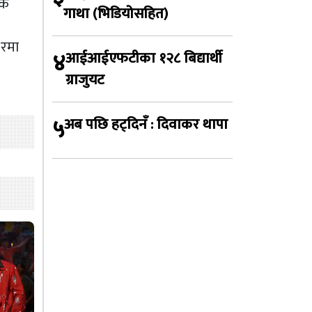
िक
गाथा (भिडियोसहित)
सरमा
४
आईआईएफटीका १२८ बिद्यार्थी
ग्राजुयट
५
अब पछि हट्दिनँ : दिवाकर थापा