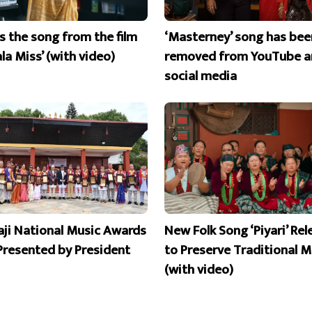
is the song from the film
‘Masterney’ song has bee
la Miss’ (with video)
removed from YouTube a
social media
aji National Music Awards
New Folk Song ‘Piyari’ Re
Presented by President
to Preserve Traditional M
(with video)