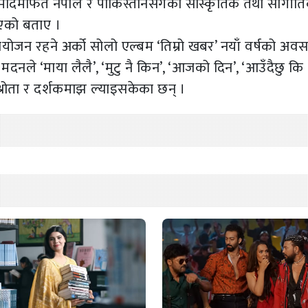
दमार्फत नेपाल र पाकिस्तानसँगको सांस्कृतिक तथा सांगीत
भएको बताए ।
ोजन रहने अर्को सोलो एल्बम ‘तिम्रो खबर’ नयाँ वर्षको अव
दनले ‘माया लैलै’, ‘मुटु नै किन’, ‘आजको दिन’, ‘आउँदैछु कि
ू श्रोता र दर्शकमाझ ल्याइसकेका छन् ।