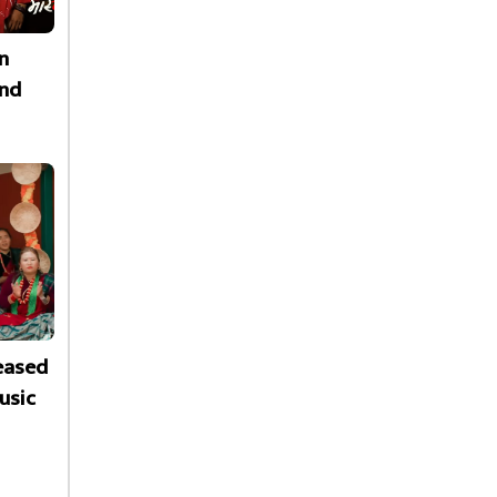
n
nd
leased
usic