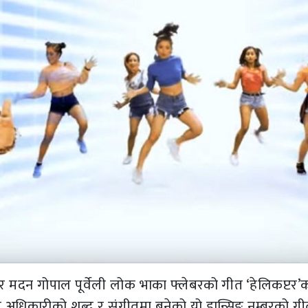
मदन गोपाल पूर्वेली लोक भाका फ्लेबरको गीत ‘हेलिकप्टर’
धिकारीको शब्द र संगीतमा बनेको यो डान्सिङ नम्बरको गी