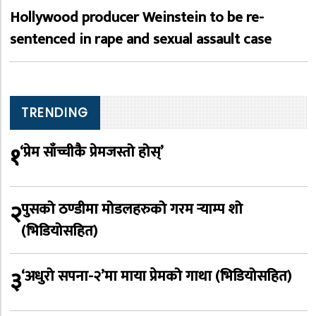
Hollywood producer Weinstein to be re-
sentenced in rape and sexual assault case
TRENDING
१
‘प्रेम साँच्चीकै प्रेमजस्तो होस्’
२
पुसको ठण्डीमा मोडलहरुको गरम र्‍याम्प शो
(भिडियोसहित)
३
‘अधुरो सपना-२’मा माया प्रेमको गाथा (भिडियोसहित)