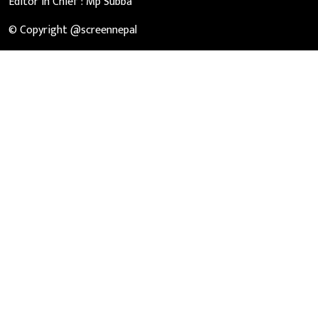
Editor in Chief :
Mp Subba
© Copyright @screennepal