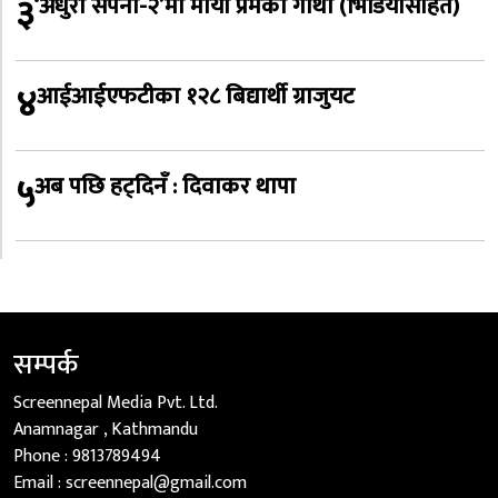
३
‘अधुरो सपना-२’मा माया प्रेमको गाथा (भिडियोसहित)
४
आईआईएफटीका १२८ बिद्यार्थी ग्राजुयट
५
अब पछि हट्दिनँ : दिवाकर थापा
सम्पर्क
Screennepal Media Pvt. Ltd.
Anamnagar , Kathmandu
Phone :
9813789494
Email :
screennepal@gmail.com