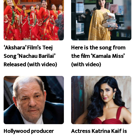
‘Akshara’ Film’s Teej
Here is the song from
Song ‘Nachau Barilai’
the film ‘Kamala Miss’
Released (with video)
(with video)
Hollywood producer
Actress Katrina Kaif is