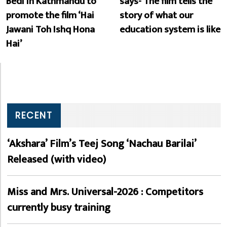
Bedi in Kathmandu to
says- The film tells the
promote the film ‘Hai
story of what our
Jawani Toh Ishq Hona
education system is like
Hai’
RECENT
‘Akshara’ Film’s Teej Song ‘Nachau Barilai’
Released (with video)
Miss and Mrs. Universal-2026 : Competitors
currently busy training