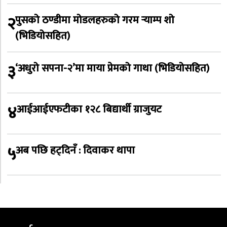
२
पुसको ठण्डीमा मोडलहरुको गरम र्‍याम्प शो
(भिडियोसहित)
३
‘अधुरो सपना-२’मा माया प्रेमको गाथा (भिडियोसहित)
४
आईआईएफटीका १२८ बिद्यार्थी ग्राजुयट
५
अब पछि हट्दिनँ : दिवाकर थापा