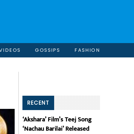
VIDEOS
GOSSIPS
FASHION
RECENT
‘Akshara’ Film’s Teej Song
‘Nachau Barilai’ Released