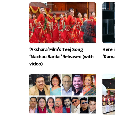
‘Akshara’ Film’s Teej Song
Here 
‘Nachau Barilai’ Released (with
‘Kama
video)