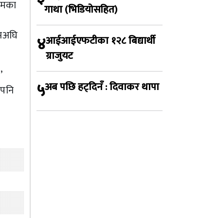
्रमका
गाथा (भिडियोसहित)
यसअघि
४
आईआईएफटीका १२८ बिद्यार्थी
ग्राजुयट
’
५
अब पछि हट्दिनँ : दिवाकर थापा
एपनि