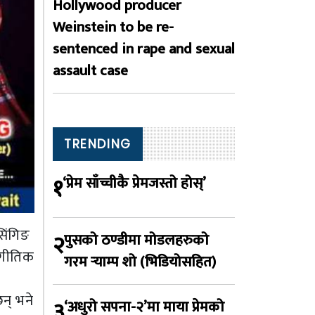
Hollywood producer
Weinstein to be re-
sentenced in rape and sexual
assault case
TRENDING
१
‘प्रेम साँच्चीकै प्रेमजस्तो होस्’
सिंगिङ
२
पुसको ठण्डीमा मोडलहरुको
ंगीतिक
गरम र्‍याम्प शो (भिडियोसहित)
न् भने
३
‘अधुरो सपना-२’मा माया प्रेमको