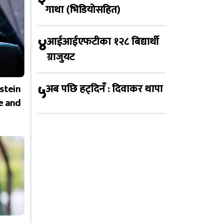
गाथा (भिडियोसहित)
४
आईआईएफटीका १२८ बिद्यार्थी
ग्राजुयट
५
अब पछि हट्दिनँ : दिवाकर थापा
stein
e and