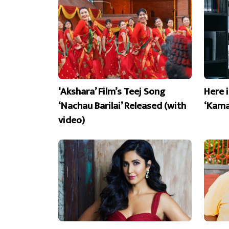
‘Akshara’ Film’s Teej Song
Here 
‘Nachau Barilai’ Released (with
‘Kama
video)