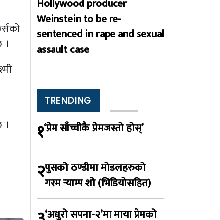
Hollywood producer
Weinstein to be re-
र्सको
sentenced in rape and sexual
छ ।
assault case
श्मी
TRENDING
छ ।
१
‘प्रेम साँच्चीकै प्रेमजस्तो होस्’
२
पुसको ठण्डीमा मोडलहरुको
गरम र्‍याम्प शो (भिडियोसहित)
३
‘अधुरो सपना-२’मा माया प्रेमको