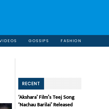
VIDEOS
GOSSIPS
FASHION
RECENT
‘Akshara’ Film’s Teej Song
‘Nachau Barilai’ Released