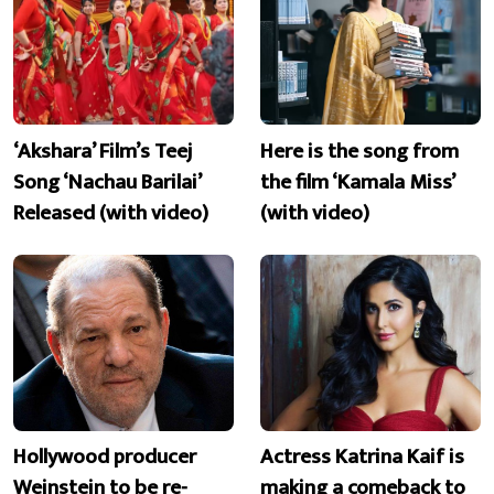
‘Akshara’ Film’s Teej
Here is the song from
Song ‘Nachau Barilai’
the film ‘Kamala Miss’
Released (with video)
(with video)
Hollywood producer
Actress Katrina Kaif is
Weinstein to be re-
making a comeback to