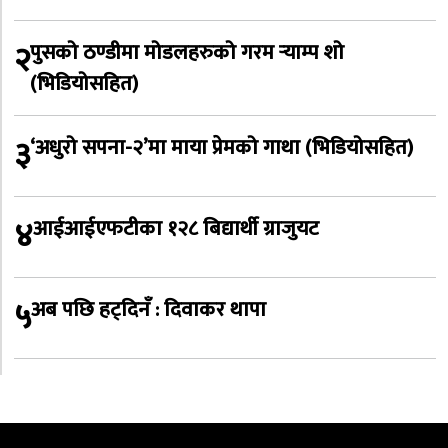
२
पुसको ठण्डीमा मोडलहरुको गरम र्‍याम्प शो
(भिडियोसहित)
३
‘अधुरो सपना-२’मा माया प्रेमको गाथा (भिडियोसहित)
४
आईआईएफटीका १२८ बिद्यार्थी ग्राजुयट
५
अब पछि हट्दिनँ : दिवाकर थापा