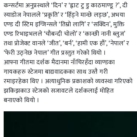
कन्सर्टमा अनुप्रस्थाले ‘दिन’ र ‘ह्वाट टु डु काठमाण्डू ?’, दी
स्याडोज नेपालले ‘प्रकृति’ र ‘हिँड्ने मान्छे लड्छ’, अभया
एण्ड दी स्टिम इन्जिन्सले ‘तिम्रो लागि’ र ‘सक्दिन’, मुक्ति
एण्ड रिभाइभलले ‘चौबन्दी चोलो’ र ‘कान्छी नानी ब्लुज’
तथा प्रोजेक्ट वानले ‘जीत’, ‘बर्न’, ‘हामी एक हौं’, ‘नेपाल’ र
‘फेरी उठ्नेछ नेपाल’ गीत प्रस्तुत गरेको थियो ।
आफ्ना गीतमा दर्शक मैदानमा नाँचिरहँदा व्याण्डका
गायकहरु स्टेजमा बाद्यवादकका साथ उस्तै गरी
रमाइरहेका थिए । अत्याधुनिक प्रकाशको व्यवस्था गरिएको
झकिझकाउ स्टेजको सजावटले दर्शकलाई मोहित
बनाएको थियो ।