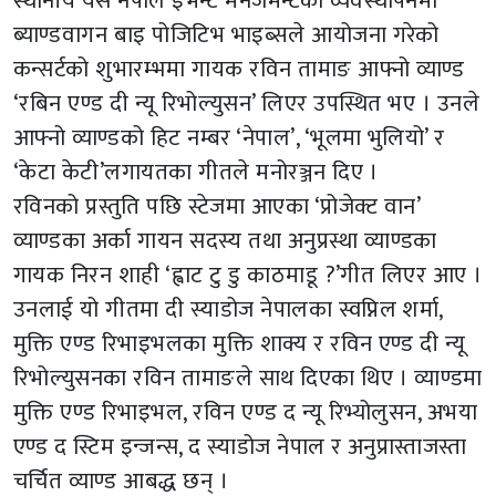
स्थानीय यस नेपाल इभेन्ट मेनेजमेन्टको व्यवस्थापनमा
ब्याण्डवागन बाइ पोजिटिभ भाइब्सले आयोजना गरेको
कन्सर्टको शुभारम्भमा गायक रविन तामाङ आफ्नो व्याण्ड
‘रबिन एण्ड दी न्यू रिभोल्युसन’ लिएर उपस्थित भए । उनले
आफ्नो व्याण्डको हिट नम्बर ‘नेपाल’, ‘भूलमा भुलियो’ र
‘केटा केटी’लगायतका गीतले मनोरञ्जन दिए ।
रविनको प्रस्तुति पछि स्टेजमा आएका ‘प्रोजेक्ट वान’
व्याण्डका अर्का गायन सदस्य तथा अनुप्रस्था व्याण्डका
गायक निरन शाही ‘ह्वाट टु डु काठमाडू ?’गीत लिएर आए ।
उनलाई यो गीतमा दी स्याडोज नेपालका स्वप्निल शर्मा,
मुक्ति एण्ड रिभाइभलका मुक्ति शाक्य र रविन एण्ड दी न्यू
रिभोल्युसनका रविन तामाङले साथ दिएका थिए । व्याण्डमा
मुक्ति एण्ड रिभाइभल, रविन एण्ड द न्यू रिभ्योलुसन, अभया
एण्ड द स्टिम इन्जन्स, द स्याडोज नेपाल र अनुप्रास्ताजस्ता
चर्चित व्याण्ड आबद्ध छन् ।