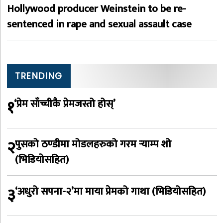
Hollywood producer Weinstein to be re-
sentenced in rape and sexual assault case
TRENDING
१
‘प्रेम साँच्चीकै प्रेमजस्तो होस्’
२
पुसको ठण्डीमा मोडलहरुको गरम र्‍याम्प शो
(भिडियोसहित)
३
‘अधुरो सपना-२’मा माया प्रेमको गाथा (भिडियोसहित)