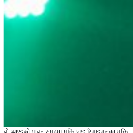
यो व्याण्डको गायन समूहमा मुक्ति एण्ड रिभाइभलका मुक्ति