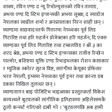
शाक्य, रविन एण्ड द न्यू रिभोल्युसनको रविन तामाङ,
अभया एण्ड दि स्टिम इन्जन्सकी अभया सुब्बा, द स्याडोज
नेपालका स्वप्नील शर्मा र अनप्रास्ताका निरन शाही छन् ।
व्याण्डमा वाद्यवादनतर्फ गितारमा नेपथ्यका पूर्व लिड
गिटारिष्ट तथा हरि महर्जन प्रोजेक्टका हरि महर्जन, दि एक्स
व्याण्डका पूर्व लिड गितारिष्ट तथा टम्बलविड र श्री ३ का
शरद श्रेष्ठ, अभया एण्ड द स्टिम इन्जन्सका राजीव रिन्छेन
पाल्जोर, बशिष्टमा मुक्ति एण्ड रिभाइभलका रोशन कंसाकार
र म्युजिक स्कोरर सुरज विष्ट, सारंगीमा केयूका प्रोफेसर
भरत नेपाली, ड्रम्समा नेपथ्यका पूर्व ड्रमर तथा कान्ता डब
डबका निखिल तुलाधर छन् ।
व्याण्डवागन बाइ पोजिटिभ भाइब्सका प्रस्तुतकर्ता विकेश
कायस्थले बुटवलको सांगीतिक इतिहासमा अहिलेसम्मकै
ठूलो कन्सर्ट गरिएको दाबी गरे । ‘बुटवलपछि अब हामी