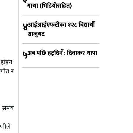
गाथा (भिडियोसहित)
४
आईआईएफटीका १२८ बिद्यार्थी
ग्राजुयट
५
अब पछि हट्दिनँ : दिवाकर थापा
े होइन
ंगीत र
लो समय
्मीले