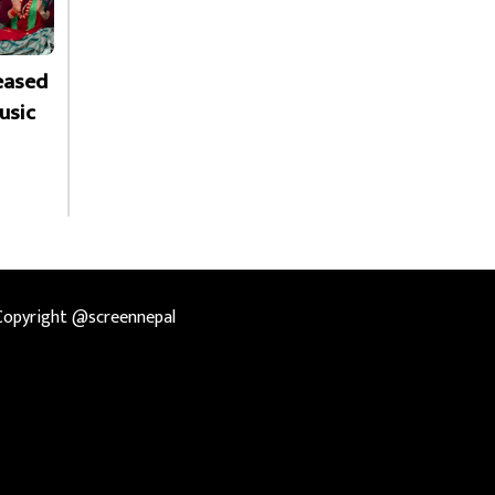
leased
usic
Copyright @screennepal