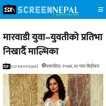
मारवाडी युवा–युवतीको प्रतिभा
निखार्दै माल्भिका
screennepal
प्रकाशित: २०७४, ११ माघ बिहीबार