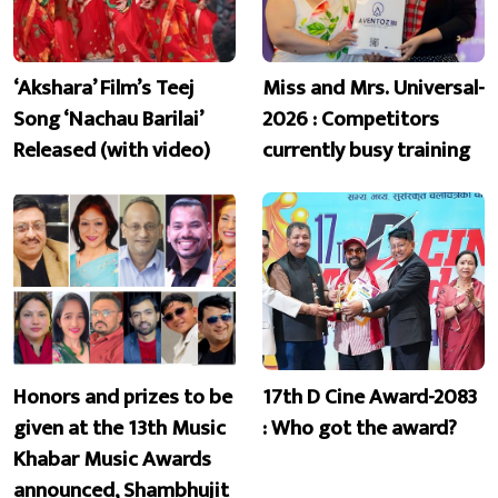
‘Akshara’ Film’s Teej
Miss and Mrs. Universal-
Song ‘Nachau Barilai’
2026 : Competitors
Released (with video)
currently busy training
Honors and prizes to be
17th D Cine Award-2083
given at the 13th Music
: Who got the award?
Khabar Music Awards
announced, Shambhujit