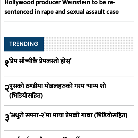
Hollywood producer Weinstein to be re-
sentenced in rape and sexual assault case
TRENDING
१
‘प्रेम साँच्चीकै प्रेमजस्तो होस्’
२
पुसको ठण्डीमा मोडलहरुको गरम र्‍याम्प शो
(भिडियोसहित)
३
‘अधुरो सपना-२’मा माया प्रेमको गाथा (भिडियोसहित)