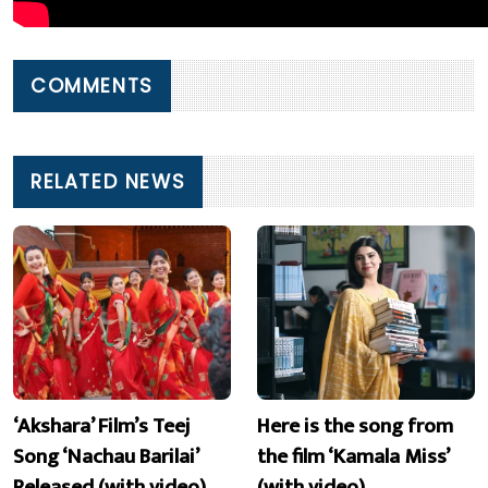
COMMENTS
RELATED NEWS
‘Akshara’ Film’s Teej
Here is the song from
Song ‘Nachau Barilai’
the film ‘Kamala Miss’
Released (with video)
(with video)