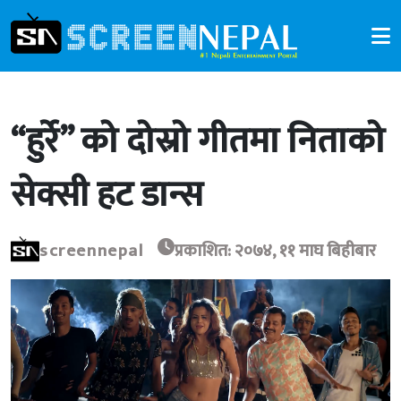
“हुर्रे” को दोस्रो गीतमा निताको
सेक्सी हट डान्स
screennepal
प्रकाशित: २०७४, ११ माघ बिहीबार