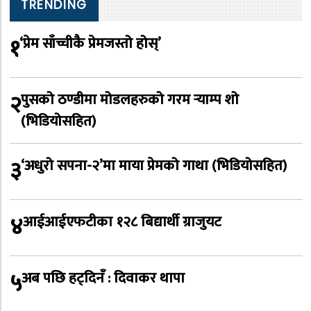
TRENDING
१
‘प्रेम साँच्चीकै प्रेमजस्तो होस्’
२
पुसको ठण्डीमा मोडलहरुको गरम र्‍याम्प शो
(भिडियोसहित)
३
‘अधुरो सपना-२’मा माया प्रेमको गाथा (भिडियोसहित)
४
आईआईएफटीका १२८ बिद्यार्थी ग्राजुयट
५
अब पछि हट्दिनँ : दिवाकर थापा