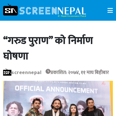
“गरुड पुराण” को निर्माण
घोषणा
screennepal
प्रकाशित: २०७४, ११ माघ बिहीबार