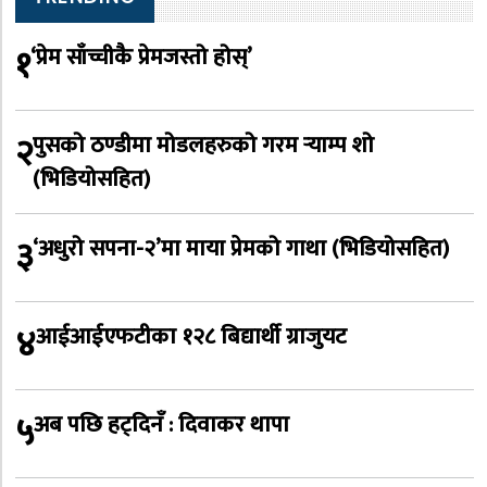
१
‘प्रेम साँच्चीकै प्रेमजस्तो होस्’
२
पुसको ठण्डीमा मोडलहरुको गरम र्‍याम्प शो
(भिडियोसहित)
३
‘अधुरो सपना-२’मा माया प्रेमको गाथा (भिडियोसहित)
४
आईआईएफटीका १२८ बिद्यार्थी ग्राजुयट
५
अब पछि हट्दिनँ : दिवाकर थापा