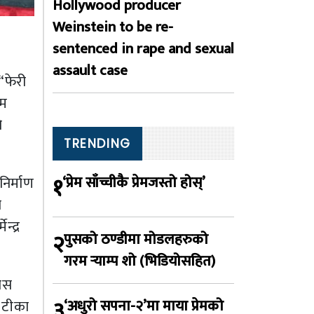
Hollywood producer
Weinstein to be re-
sentenced in rape and sexual
assault case
“फेरी
ाम
े
TRENDING
१
‘प्रेम साँच्चीकै प्रेमजस्तो होस्’
निर्माण
ा
्द्र
२
पुसको ठण्डीमा मोडलहरुको
गरम र्‍याम्प शो (भिडियोसहित)
कास
३
‘अधुरो सपना-२’मा माया प्रेमको
, टीका