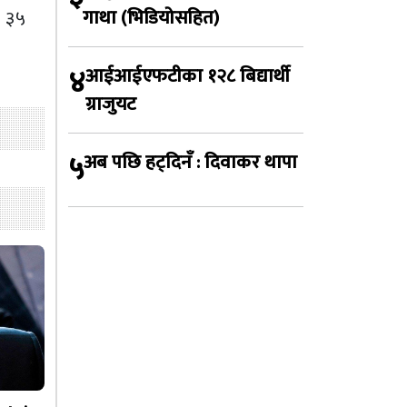
गाथा (भिडियोसहित)
क ३५
४
आईआईएफटीका १२८ बिद्यार्थी
ग्राजुयट
५
अब पछि हट्दिनँ : दिवाकर थापा