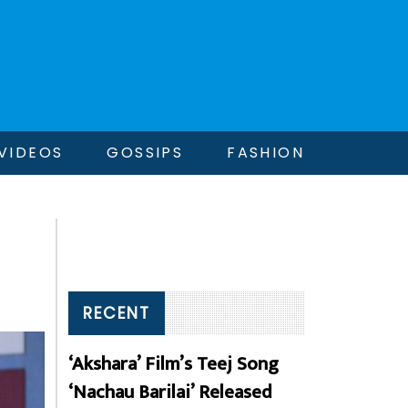
VIDEOS
GOSSIPS
FASHION
RECENT
‘Akshara’ Film’s Teej Song
‘Nachau Barilai’ Released