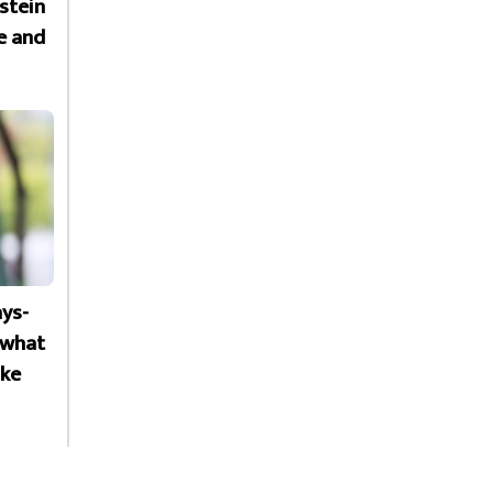
stein
e and
ays-
f what
ike