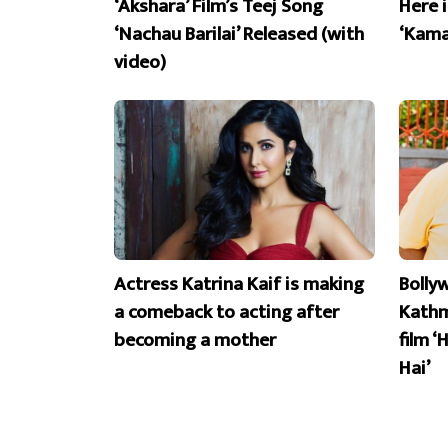
‘Akshara’ Film’s Teej Song
Here 
‘Nachau Barilai’ Released (with
‘Kama
video)
Actress Katrina Kaif is making
Bolly
a comeback to acting after
Kathm
becoming a mother
film ‘
Hai’