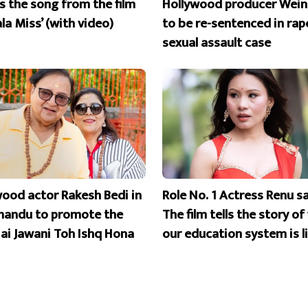
is the song from the film
Hollywood producer Wein
la Miss’ (with video)
to be re-sentenced in rap
sexual assault case
wood actor Rakesh Bedi in
Role No. 1 Actress Renu s
andu to promote the
The film tells the story o
Hai Jawani Toh Ishq Hona
our education system is l