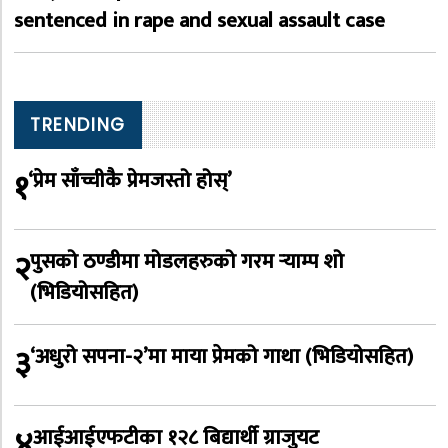
sentenced in rape and sexual assault case
TRENDING
१
‘प्रेम साँच्चीकै प्रेमजस्तो होस्’
२
पुसको ठण्डीमा मोडलहरुको गरम र्‍याम्प शो
(भिडियोसहित)
३
‘अधुरो सपना-२’मा माया प्रेमको गाथा (भिडियोसहित)
४
आईआईएफटीका १२८ बिद्यार्थी ग्राजुयट